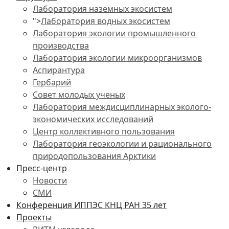
Лаборатория наземных экосистем
">
Лаборатория водных экосистем
Лаборатория экологии промышленного
производства
Лаборатория экологии микроорганизмов
Аспирантура
Гербарий
Совет молодых ученых
Лаборатория междисциплинарных эколого-
экономических исследований
Центр коллективного пользования
Лаборатория геоэкологии и рационального
природопользования Арктики
Пресс-центр
Новости
СМИ
Конференция ИППЭС КНЦ РАН 35 лет
Проекты