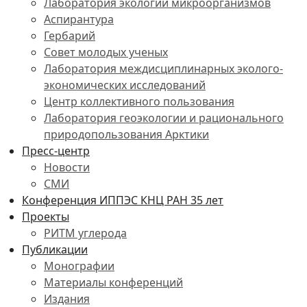
Лаборатория экологии микроорганизмов
Аспирантура
Гербарий
Совет молодых ученых
Лаборатория междисциплинарных эколого-
экономических исследований
Центр коллективного пользования
Лаборатория геоэкологии и рационального
природопользования Арктики
Пресс-центр
Новости
СМИ
Конференция ИППЭС КНЦ РАН 35 лет
Проекты
РИТМ углерода
Публикации
Монографии
Материалы конференций
Издания