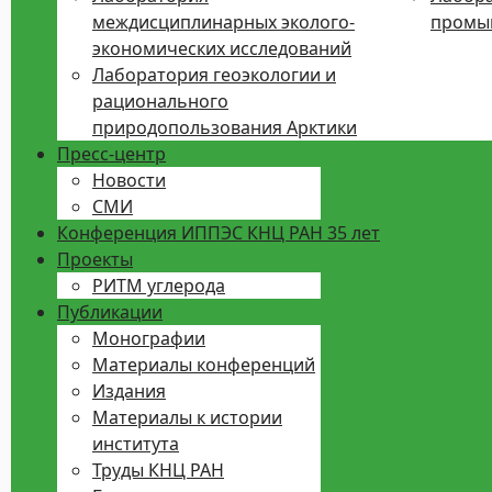
междисциплинарных эколого-
промы
экономических исследований
Лаборатория геоэкологии и
рационального
природопользования Арктики
Пресс-центр
Новости
СМИ
Конференция ИППЭС КНЦ РАН 35 лет
Проекты
РИТМ углерода
Публикации
Монографии
Материалы конференций
Издания
Материалы к истории
института
Труды КНЦ РАН