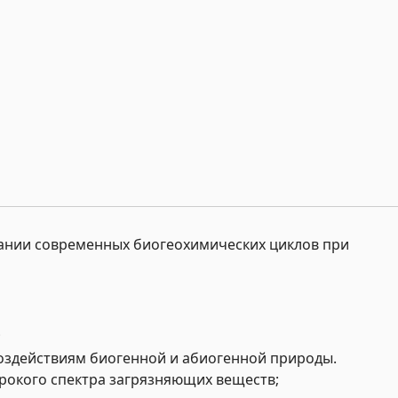
вании современных биогеохимических циклов при
;
оздействиям биогенной и абиогенной природы.
рокого спектра загрязняющих веществ;