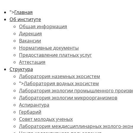
">
Главная
Об институте
Общая информация
Дирекция
Вакансии
Нормативные документы
Предоставление платных услуг
Аттестация
Структура
Лаборатория наземных экосистем
">
Лаборатория водных экосистем
Лаборатория экологии промышленного произв
Лаборатория экологии микроорганизмов
Аспирантура
Гербарий
Совет молодых ученых
Лаборатория междисциплинарных эколого-экон