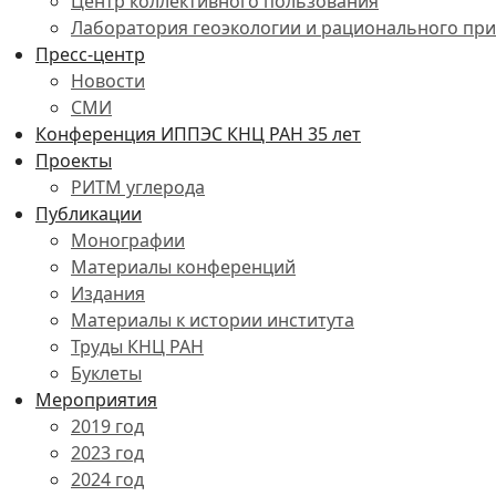
Центр коллективного пользования
Лаборатория геоэкологии и рационального пр
Пресс-центр
Новости
СМИ
Конференция ИППЭС КНЦ РАН 35 лет
Проекты
РИТМ углерода
Публикации
Монографии
Материалы конференций
Издания
Материалы к истории института
Труды КНЦ РАН
Буклеты
Мероприятия
2019 год
2023 год
2024 год