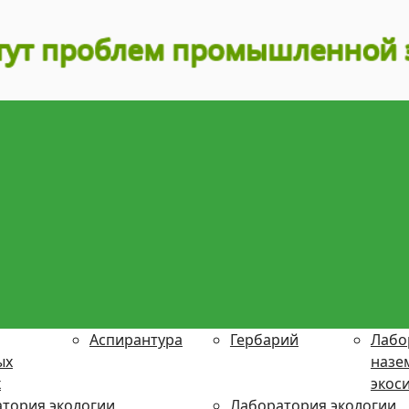
Аспирантура
Гербарий
Лабо
ых
назе
х
экос
тория экологии
Лаборатория экологии