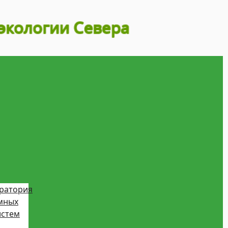
ратория
мных
истем