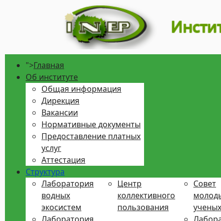
">
Главная
Об институте
Общая информация
Дирекция
Вакансии
Нормативные документы
Предоставление платных
услуг
Аттестация
Структура
Лаборатория
Центр
Совет
водных
коллективного
молод
экосистем
пользования
учены
Лаборатория
Лабора