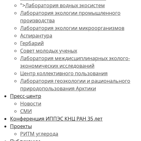
">
Лаборатория водных экосистем
Лаборатория экологии промышленного
производства
Лаборатория экологии микроорганизмов
Аспирантура
Гербарий
Совет молодых ученых
Лаборатория междисциплинарных эколого-
экономических исследований
Центр коллективного пользования
Лаборатория геоэкологии и рационального
природопользования Арктики
Пресс-центр
Новости
СМИ
Конференция ИППЭС КНЦ РАН 35 лет
Проекты
РИТМ углерода