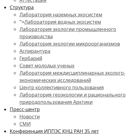
Аттестация
Структура
Лаборатория наземных экосистем
">
Лаборатория водных экосистем
Лаборатория экологии промышленного
производства
Лаборатория экологии микроорганизмов
Аспирантура
Гербарий
Совет молодых ученых
Лаборатория междисциплинарных эколого-
экономических исследований
Центр коллективного пользования
Лаборатория геоэкологии и рационального
природопользования Арктики
Пресс-центр
Новости
СМИ
Конференция ИППЭС КНЦ РАН 35 лет