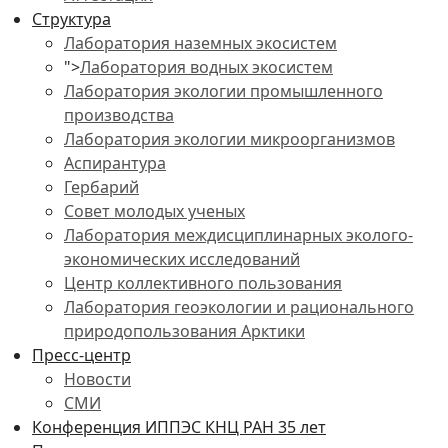
Структура
Лаборатория наземных экосистем
">
Лаборатория водных экосистем
Лаборатория экологии промышленного
производства
Лаборатория экологии микроорганизмов
Аспирантура
Гербарий
Совет молодых ученых
Лаборатория междисциплинарных эколого-
экономических исследований
Центр коллективного пользования
Лаборатория геоэкологии и рационального
природопользования Арктики
Пресс-центр
Новости
СМИ
Конференция ИППЭС КНЦ РАН 35 лет