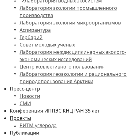
">
Лаборатория водных экосистем
Лаборатория экологии промышленного
производства
Лаборатория экологии микроорганизмов
Аспирантура
Гербарий
Совет молодых ученых
Лаборатория междисциплинарных эколого-
экономических исследований
Центр коллективного пользования
Лаборатория геоэкологии и рационального
природопользования Арктики
Пресс-центр
Новости
СМИ
Конференция ИППЭС КНЦ РАН 35 лет
Проекты
РИТМ углерода
Публикации