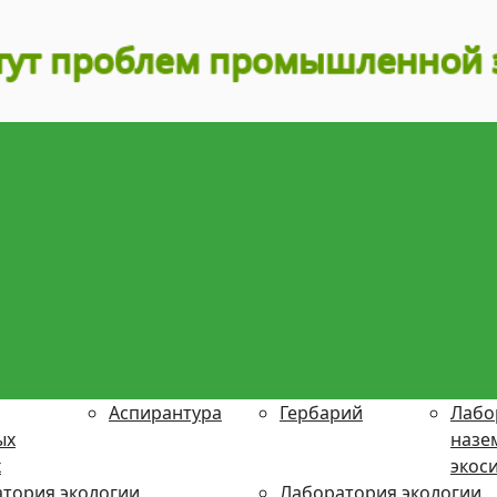
Аспирантура
Гербарий
Лабо
ых
назе
х
экос
тория экологии
Лаборатория экологии