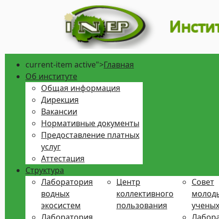
current-item active">
Главная
Об институте
Общая информация
Дирекция
Вакансии
Нормативные документы
Предоставление платных
услуг
Аттестация
Структура
Лаборатория
Центр
Совет
водных
коллективного
молод
экосистем
пользования
учены
Лаборатория
Лабора