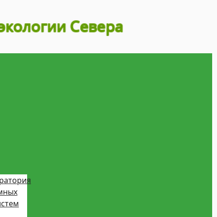
ратория
мных
истем