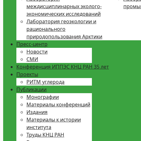
междисциплинарных эколого-
промы
экономических исследований
Лаборатория геоэкологии и
рационального
природопользования Арктики
Пресс-центр
Новости
СМИ
Конференция ИППЭС КНЦ РАН 35 лет
Проекты
РИТМ углерода
Публикации
Монографии
Материалы конференций
Издания
Материалы к истории
института
Труды КНЦ РАН