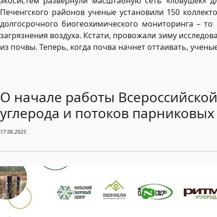
экосистем развернули масштабную сеть «ловушек» д
Печенгского районов ученые установили 150 коллект
долгосрочного биогеохимического мониторинга – то е
загрязнения воздуха. Кстати, провожали зиму исследов
из почвы. Теперь, когда почва начнет оттаивать, учены
О начале работы Всероссийско
углерода и потоков парниковых
17.06.2025