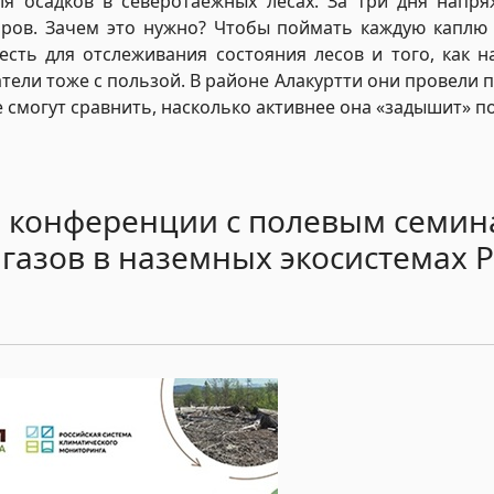
ля осадков в северотаежных лесах. За три дня напр
оров. Зачем это нужно? Чтобы поймать каждую каплю
сть для отслеживания состояния лесов и того, как н
атели тоже с пользой. В районе Алакуртти они провели
е смогут сравнить, насколько активнее она «задышит» п
й конференции с полевым семин
 газов в наземных экосистемах 