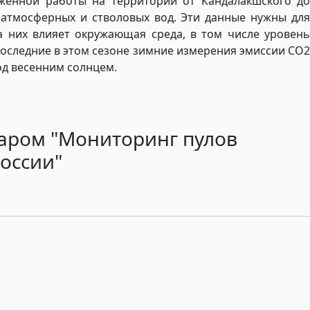
яженной работы на территории от Кандалакшского до
 атмосферных и стволовых вод. Эти данные нужны для
а них влияет окружающая среда, в том числе уровень
 последние в этом сезоне зимние измерения эмиссии CO2
од весенним солнцем.
аром "Мониторинг пулов
России"