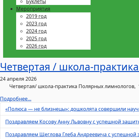
Буклеты
Мероприятия
2019 год
2023 год
2024 год
2025 год
2026 год
Четвертая / школа-практика
24 апреля 2026
Четвертая/ школа-практика Полярных лимнологов, 12
Подробнее...
«Полюса — не близнецы»: дошколята совершили науч
Поздравляем Косову Анну Львовну с успешной защит
Поздравляем Щеглова Глеба Андреевича с успешной 