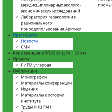
междисциплинарных эколого-
промы
экономических исследований
Лаборатория геоэкологии и
рационального
природопользования Арктики
Пресс-центр
Новости
СМИ
Конференция ИППЭС КНЦ РАН 35 лет
Проекты
РИТМ углерода
Публикации
Монографии
Материалы конференций
Издания
Материалы к истории
института
Труды КНЦ РАН