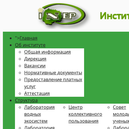
">
Главная
Об институте
Общая информация
Дирекция
Вакансии
Нормативные документы
Предоставление платных
услуг
Аттестация
Структура
Лаборатория
Центр
Совет
водных
коллективного
молод
экосистем
пользования
учены
Лаборатория
Лабора