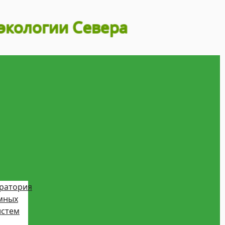
ратория
мных
истем