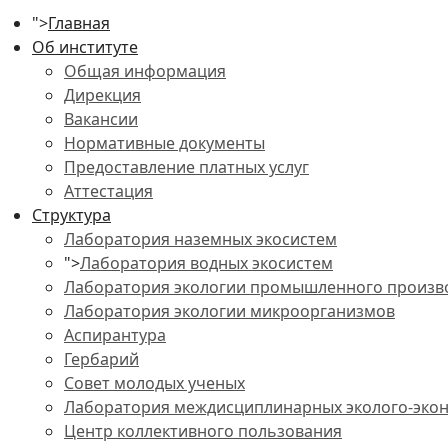
">
Главная
Об институте
Общая информация
Дирекция
Вакансии
Нормативные документы
Предоставление платных услуг
Аттестация
Структура
Лаборатория наземных экосистем
">
Лаборатория водных экосистем
Лаборатория экологии промышленного произв
Лаборатория экологии микроорганизмов
Аспирантура
Гербарий
Совет молодых ученых
Лаборатория междисциплинарных эколого-экон
Центр коллективного пользования