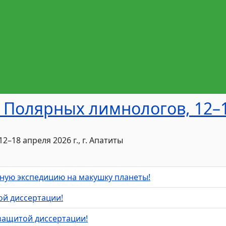
 Полярных лимнологов, 12–18
–18 апреля 2026 г., г. Апатиты
ную экспедицию на макушку планеты!
ой диссертации!
защитой диссертации!