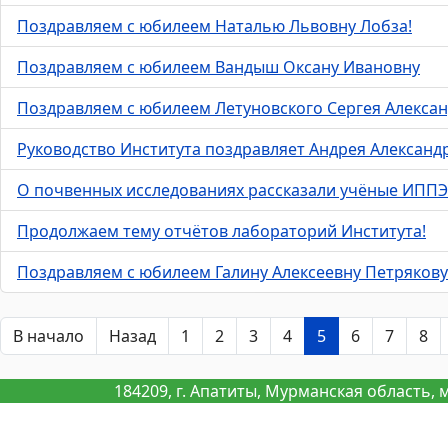
Поздравляем с юбилеем Наталью Львовну Лобза!
Поздравляем с юбилеем Вандыш Оксану Ивановну
Поздравляем с юбилеем Летуновского Сергея Алекса
Руководство Института поздравляет Андрея Александ
О почвенных исследованиях рассказали учёные ИППЭ
Продолжаем тему отчётов лабораторий Института!
Поздравляем с юбилеем Галину Алексеевну Петрякову
В начало
Назад
1
2
3
4
5
6
7
8
184209, г. Апатиты, Мурманская область, 