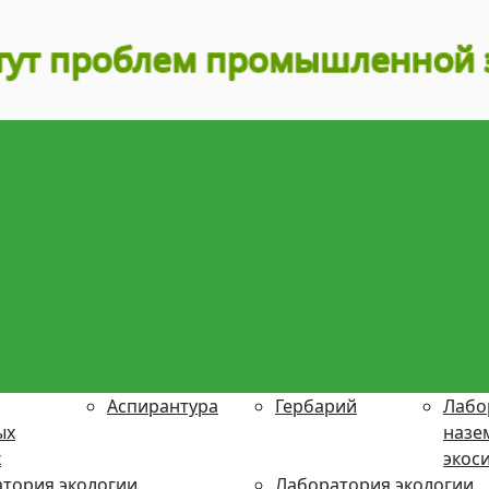
Аспирантура
Гербарий
Лабо
ых
назе
х
экос
тория экологии
Лаборатория экологии